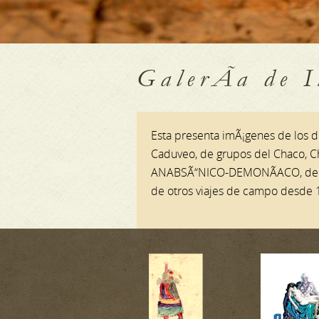
GalerÃ­a de 
Esta presenta imÃ¡genes de los di
Caduveo, de grupos del Chaco, C
ANABSÃ“NICO-DEMONÃACO, del viaj
de otros viajes de campo desde 