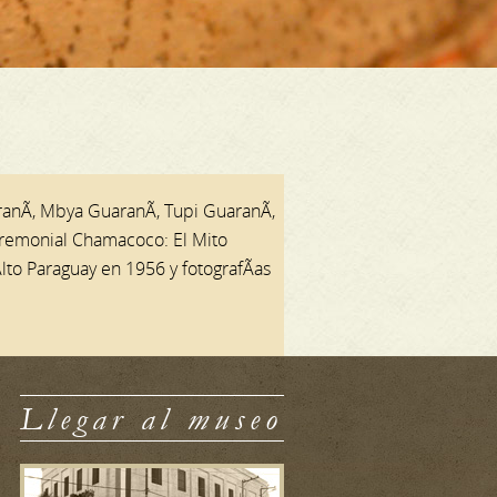
anÃ­, Mbya GuaranÃ­, Tupi GuaranÃ­,
eremonial Chamacoco: El Mito
to Paraguay en 1956 y fotografÃ­as
Llegar al museo