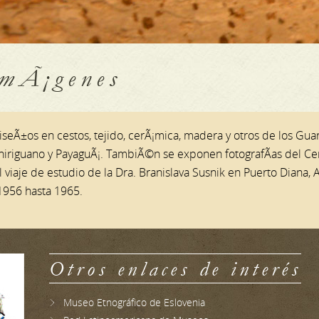
ImÃ¡genes
seÃ±os en cestos, tejido, cerÃ¡mica, madera y otros de los Guar
hiriguano y PayaguÃ¡. TambiÃ©n se exponen fotografÃ­as del C
e de estudio de la Dra. Branislava Susnik en Puerto Diana, Al
1956 hasta 1965.
Otros enlaces de interés
Museo Etnográfico de Eslovenia